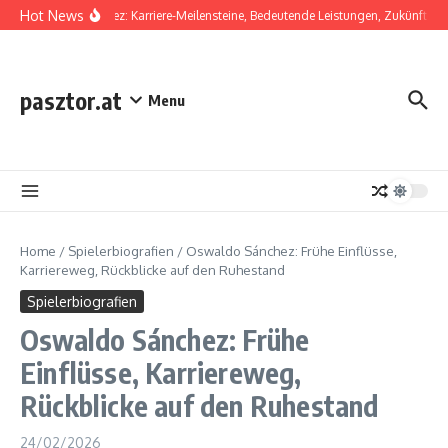
Skip to content
Hot News
Diego Laínez: Karriere-Meilensteine, Bedeutende Leistungen, Zukünftiges P
pasztor.at
Menu
Home
/
Spielerbiografien
/
Oswaldo Sánchez: Frühe Einflüsse,
Karriereweg, Rückblicke auf den Ruhestand
Spielerbiografien
Oswaldo Sánchez: Frühe
Einflüsse, Karriereweg,
Rückblicke auf den Ruhestand
24/02/2026