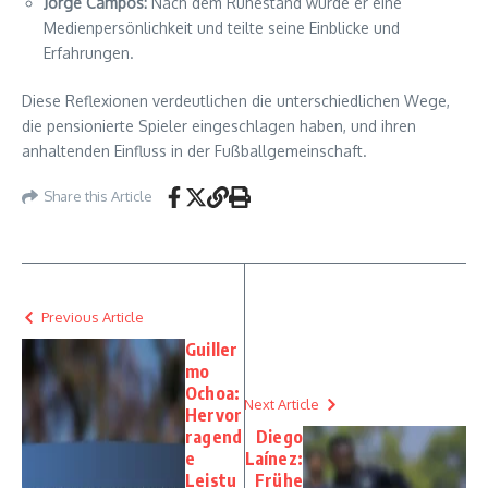
Jorge Campos:
Nach dem Ruhestand wurde er eine
Medienpersönlichkeit und teilte seine Einblicke und
Erfahrungen.
Diese Reflexionen verdeutlichen die unterschiedlichen Wege,
die pensionierte Spieler eingeschlagen haben, und ihren
anhaltenden Einfluss in der Fußballgemeinschaft.
Share this Article
Previous Article
Guiller
mo
Ochoa:
Next Article
Hervor
ragend
Diego
e
Laínez:
Leistu
Frühe