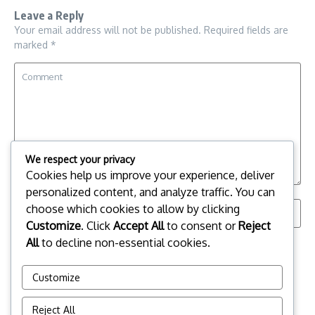
Leave a Reply
Your email address will not be published.
Required fields are
marked
*
We respect your privacy
Cookies help us improve your experience, deliver
personalized content, and analyze traffic. You can
choose which cookies to allow by clicking
Customize
. Click
Accept All
to consent or
Reject
All
to decline non-essential cookies.
Save my name, email, and website in this browser for the
next time I comment.
Customize
Reject All