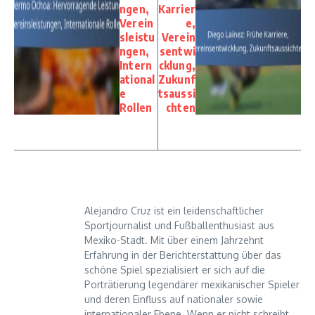
ngen,
Karrier
Verein
e,
sleistu
Verein
ngen,
sentwi
Intern
cklung,
ational
Zukunf
e
tsaussi
Rollen
chten
Alejandro Cruz ist ein leidenschaftlicher
Sportjournalist und Fußballenthusiast aus
Mexiko-Stadt. Mit über einem Jahrzehnt
Erfahrung in der Berichterstattung über das
schöne Spiel spezialisiert er sich auf die
Porträtierung legendärer mexikanischer Spieler
und deren Einfluss auf nationaler sowie
internationaler Ebene. Wenn er nicht schreibt,