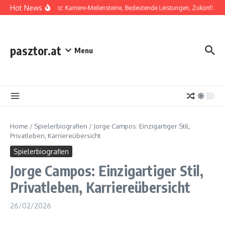
Skip to content
Hot News
Diego Laínez: Karriere-Meilensteine, Bedeutende Leistungen, Zukünftiges P
pasztor.at
Menu
Home
/
Spielerbiografien
/
Jorge Campos: Einzigartiger Stil,
Privatleben, Karriereübersicht
Spielerbiografien
Jorge Campos: Einzigartiger Stil,
Privatleben, Karriereübersicht
26/02/2026