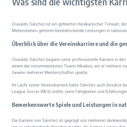
Was sind die wichtigsten Kar
Oswaldo Sánchez ist ein gefeierter mexikanischer Torwart, der 
Meilensteinen gehören beeindruckende Leistungen in nationalen
Überblick über die Vereinskarriere und die ge
Oswaldo Sánchez begann seine professionelle Karriere in den sp
einem der renommiertesten Teams Mexikos, wo er mehrere nati
Gewinn mehrerer Meisterschaften spielte.
Im Laufe seiner Vereinskarriere hatte Sánchez auch Einsätze be
League Soccer (MLS) stellte seine Fähigkeiten und Erfahrungen
Bemerkenswerte Spiele und Leistungen in nat
Die Karriere von Sánchez ist geprägt von mehreren denkwürdige
wo er entscheidende Paraden machte, die Santos Laguna den Mei