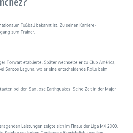
ánchez?
ationalen Fußball bekannt ist. Zu seinen Karriere-
rgang zum Trainer.
ger Torwart etablierte. Später wechselte er zu Club América,
ei Santos Laguna, wo er eine entscheidende Rolle beim
Staaten bei den San Jose Earthquakes. Seine Zeit in der Major
sragenden Leistungen zeigte sich im Finale der Liga MX 2003,
n Spielen mit hohen Einsätzen offensichtlich, was ihm