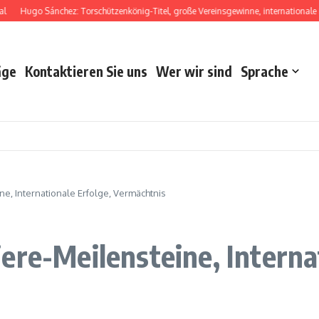
ugo Sánchez: Torschützenkönig-Titel, große Vereinsgewinne, internationale Rekor
äge
Kontaktieren Sie uns
Wer wir sind
Sprache
e, Internationale Erfolge, Vermächtnis
ere-Meilensteine, Internat