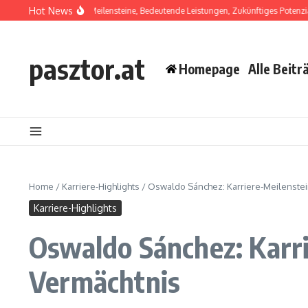
Skip to content
Hot News
 Laínez: Karriere-Meilensteine, Bedeutende Leistungen, Zukünftiges Potenzial
H
pasztor.at
Homepage
Alle Beitr
Home
/
Karriere-Highlights
/
Oswaldo Sánchez: Karriere-Meilenstein
Karriere-Highlights
Oswaldo Sánchez: Karri
Vermächtnis