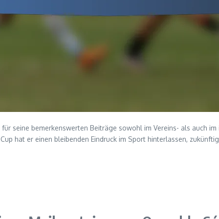
er für seine bemerkenswerten Beiträge sowohl im Vereins- als auch im
p hat er einen bleibenden Eindruck im Sport hinterlassen, zukünfti