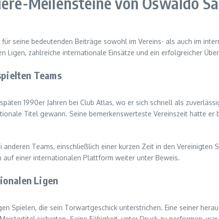
riere-Meilensteine von Oswaldo S
für seine bedeutenden Beiträge sowohl im Vereins- als auch im intern
 Ligen, zahlreiche internationale Einsätze und ein erfolgreicher Übe
spielten Teams
äten 1990er Jahren bei Club Atlas, wo er sich schnell als zuverlässi
onale Titel gewann. Seine bemerkenswerteste Vereinszeit hatte er b
i anderen Teams, einschließlich einer kurzen Zeit in den Vereinigten 
 auf einer internationalen Plattform weiter unter Beweis.
ionalen Ligen
n Spielen, die sein Torwartgeschick unterstrichen. Eine seiner herau
stertitel sicherten. Seine Fähigkeit, unter Druck zu performen, war i