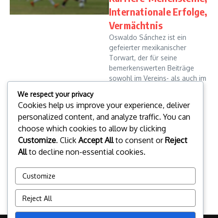
Internationale Erfolge,
Vermächtnis
Oswaldo Sánchez ist ein
gefeierter mexikanischer
Torwart, der für seine
bemerkenswerten Beiträge
sowohl im Vereins- als auch im
internationalen Fußball
We respect your privacy
bekannt ist. Mit mehreren
Cookies help us improve your experience, deliver
Teilnahmen an der FIFA...
personalized content, and analyze traffic. You can
Alejandro Cruz
16/02/2026
choose which cookies to allow by clicking
Read More
Customize
. Click
Accept All
to consent or
Reject
All
to decline non-essential cookies.
Read more
Customize
1
2
Reject All