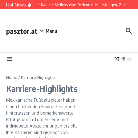
Skip to content
Hot News
Diego Laínez: Karriere-Meilensteine, Bedeutende Leistungen, Zukünftiges 
pasztor.at
Menu
Home
/
Karriere-Highlights
Karriere-Highlights
Mexikanische Fußballspieler haben
einen bleibenden Eindruck im Sport
hinterlassen und bemerkenswerte
Erfolge durch Turniersiege und
individuelle Auszeichnungen erzielt.
Ihre Karrieren sind geprägt von