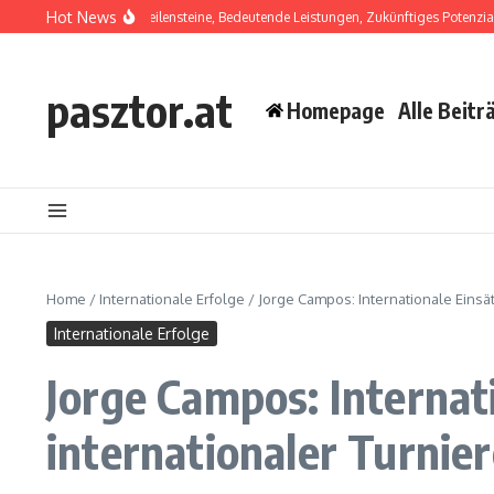
Skip to content
Hot News
Laínez: Karriere-Meilensteine, Bedeutende Leistungen, Zukünftiges Potenzial
Hu
pasztor.at
Homepage
Alle Beitr
Home
/
Internationale Erfolge
/
Jorge Campos: Internationale Einsä
Internationale Erfolge
Jorge Campos: Internat
internationaler Turnie