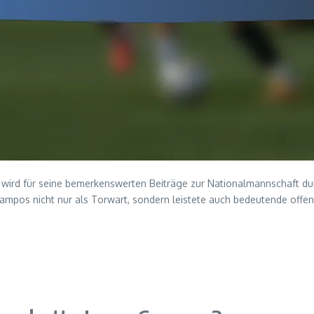
, wird für seine bemerkenswerten Beiträge zur Nationalmannschaft du
e Campos nicht nur als Torwart, sondern leistete auch bedeutende offen