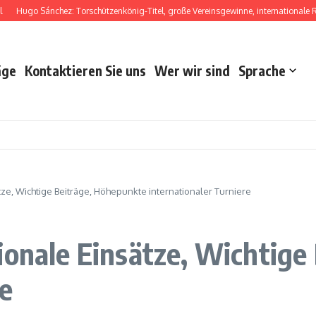
go Sánchez: Torschützenkönig-Titel, große Vereinsgewinne, internationale Rekord
äge
Kontaktieren Sie uns
Wer wir sind
Sprache
tze, Wichtige Beiträge, Höhepunkte internationaler Turniere
ionale Einsätze, Wichtig
re