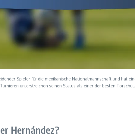
scheidender Spieler für die mexikanische Nationalmannschaft und hat e
rnieren unterstreichen seinen Status als einer der besten Torschütz
vier Hernández?