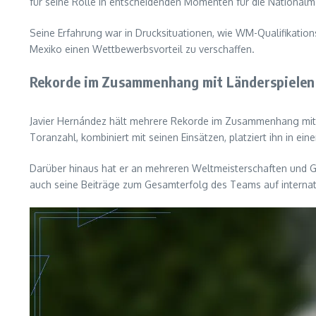
für seine Rolle in entscheidenden Momenten für die Nationalm
Seine Erfahrung war in Drucksituationen, wie WM-Qualifikation
Mexiko einen Wettbewerbsvorteil zu verschaffen.
Rekorde im Zusammenhang mit Länderspielen
Javier Hernández hält mehrere Rekorde im Zusammenhang mit se
Toranzahl, kombiniert mit seinen Einsätzen, platziert ihn in ein
Darüber hinaus hat er an mehreren Weltmeisterschaften und Go
auch seine Beiträge zum Gesamterfolg des Teams auf internat