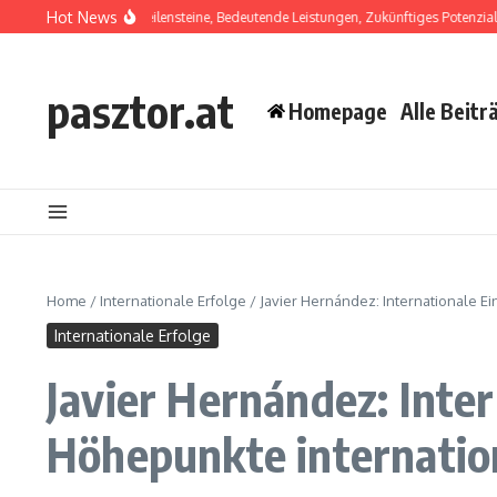
Skip to content
Hot News
Laínez: Karriere-Meilensteine, Bedeutende Leistungen, Zukünftiges Potenzial
Hu
pasztor.at
Homepage
Alle Beitr
Home
/
Internationale Erfolge
/
Javier Hernández: Internationale E
Internationale Erfolge
Javier Hernández: Inter
Höhepunkte internatio